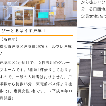
から徒歩13
分、公田団地
定員女性5名
びーとるはうす戸塚Ⅰ
【所在地】
横浜市戸塚区戸塚町2976-8 ルフレ戸塚
Ａ
戸塚地区2か所目で、女性専用のグルー
プホームです。6部屋1棟借りしておりま
すので、一般の入居者はおりません。戸
塚駅から徒歩15分、東電前バス停より徒
歩0分、定員女性5名です。（平成30年11
月開設）