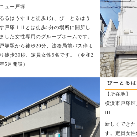
ニュー戸塚
るるはうすⅡと徒歩1分、びーとるはう
す戸塚ⅠⅡとは徒歩5分の場所に開所し
ました女性専用のグループホームです。
戸塚駅から徒歩20分、法務局前バス停よ
り徒歩30秒、定員女性5名です。（令和2
年5月開設）
びーとるは
【所在地】
横浜市戸塚区戸
III
新しくできた
す。定員女性