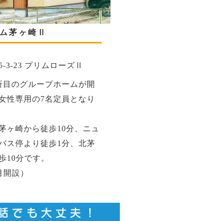
ム茅ヶ崎Ⅱ
-3-23 プリムローズⅡ
所目のグループホームが開
女性専用の7名定員となり
茅ヶ崎から徒歩10分、ニュ
バス停より徒歩1分、北茅
歩10分です。
月開設）