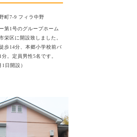
町7‐9 フィラ中野
ー第1号のグループホーム
市栄区に開設致しました。
徒歩14分、本郷小学校前バ
1分。定員男性5名です。
月1日開設）